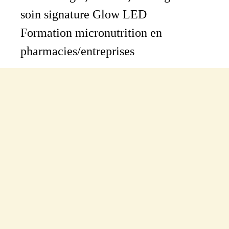
soin signature Glow LED
Formation micronutrition en
pharmacies/entreprises
Actualités
Prendre rdv
en ligne
Contacter par email
Design & dev: hmongouachon