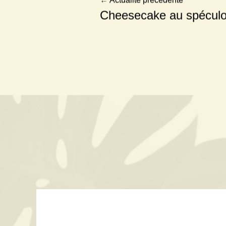
←
Actualité précédente
Cheesecake au spécul