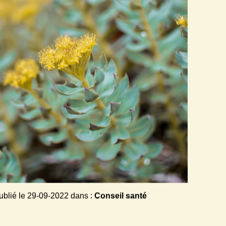
ALEXANDRA FERON, NATUROPATHE & DIÉTÉTIQUE *
ublié le
29-09-2022
dans :
Conseil santé