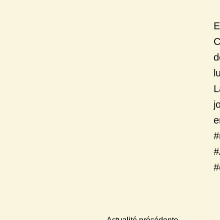
E
C
d
l
L
j
e
#
#
#