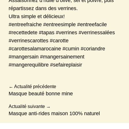
Assaisonnez d’huile d’olive, sel et poivre, puis
répartissez dans des verrines.
Ultra simple et délicieux!
#entreefraiche
#entreesimple
#entreefacile
#recettedete
#tapas
#verrines
#verrinessalées
#verrinescarottes
#carotte
#carottesalamarocaine
#cumin
#coriandre
#mangersain
#mangersainement
#mangerequilibre
#sefaireplaisir
←
Actualité précédente
Masque beauté bonne mine
Actualité suivante
→
Masque anti-rides maison 100% naturel