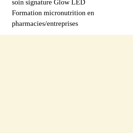
soin signature Glow LED
Formation micronutrition en
pharmacies/entreprises
Actualités
Prendre rdv
en ligne
Contacter par email
Design & dev: hmongouachon